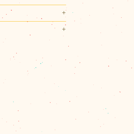
約44mm × 横約21mm（フリ
m + アジャスター約5cm
リックポスト利用可能です。
ューター、カットガラス
スト（¥200）、佐川急便（60サ
りかねますのでご了承ください。
パックプラス（¥600）のいずれ
によって手作業で作られているた
湿度の高い場所、直射日光のあた
、60サイズを超える場合とお送
の塗や表情が微妙に異なる繊細な
お避け下さい。変色や変形、錆の
合は、別途計算してご連絡させて
。
したまま放置しないでください。
量を確認し、改めて受注メールで
なります。強い摩擦によって色落
ます。
ますので、ご使用後は柔らかい
で商品代金の合計が11,000円
てください。
は、1箇所の配達のクリックポス
に届かないところへ保管してくだ
、佐川急便またはレターパックプ
す。