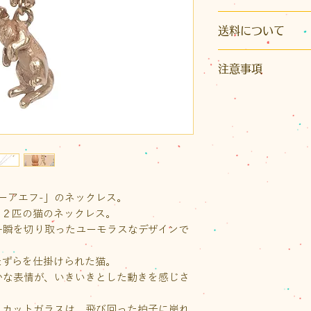
サイズ：モチーフ＝縦
送料について
ンジ込み）
チェーン＝約42c
こちらの商品はク
モチーフ素材：ピ
注意事項
生産地：日本
※発送はクリックポ
着用後の返品は承
イズ）またはレター
※日本国内で職人
水のかかる場所、
かとなります。また
め、ひとつひとつ
る場所での保管は
り先が沖縄県の場
作りとなっています
原因となります。
いただきます。
濡れや汚れが付着
ご注文後に荷物の
錆、カビの原因と
送料をご案内いたし
ちすることがござい
なお、1回のお買い物
ィーアエフ-」のネックレス。
布などで軽くふい
（税込）以上の場合
る２匹の猫のネックレス。
小さなお子様の手
ト1通の送料が無料
一瞬を切り取ったユーモラスなデザインで
さい。
ラスは半額となりま
たずらを仕掛けられた猫。
かな表情が、いきいきとした動きを感じさ
るカットガラスは、飛び回った拍子に崩れ