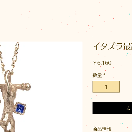
イタズラ最
価
￥6,160
格
数量
*
カ
商品情報