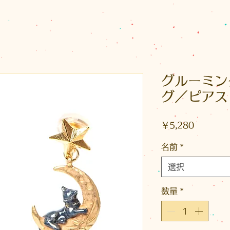
グルーミ
グ／ピアス
価
￥5,280
格
名前
*
選択
数量
*