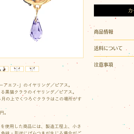
カ
商品情報
モチーフサイズ：全
送料について
モチーフ素材：ピ
金具素材：イヤリ
こちらの商品はク
スト＝サージカル
注意事項
生産地：日本
※発送はクリックポ
着用後の返品は承
イズ）またはレター
※日本国内で職人
水のかかる場所、
ィーアエフ-」のイヤリング／ピアス。
かとなります。また
め、ひとつひとつ
る場所での保管は
いる黒猫クララのイヤリング／ピアス。
り先が沖縄県の場
作りとなっています
原因となります。
る月の上でくつろぐクララはこの場所がす
いただきます。
濡れや汚れが付着
ご注文後に荷物の
。
錆、カビの原因と
送料をご案内いたし
0円。
ちすることがござい
なお、1回のお買い物
布などで軽くふい
（税込）以上の場合
ンを使用した商品には、製造工程上、小さ
小さなお子様の手
ト1通の送料が無料
、色味・形状にばらつきが生じる場合がご