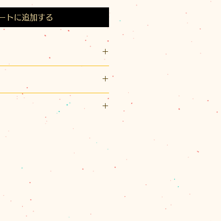
ートに追加する
長47mm
ューター、カットガラス
ング＝真鍮、シリコン、ピアスポ
リックポスト利用可能です。
ステンレス
スト（¥200）、佐川急便（60サ
りかねますのでご了承ください。
パックプラス（¥600）のいずれ
によって手作業で作られているた
湿度の高い場所、直射日光のあた
、60サイズを超える場合とお送
の塗や表情が微妙に異なる繊細な
お避け下さい。変色や変形、錆の
合は、別途計算してご連絡させて
。
したまま放置しないでください。
量を確認し、改めて受注メールで
なります。強い摩擦によって色落
ます。
ますので、ご使用後は柔らかい
で商品代金の合計が11,000円
てください。
は、1箇所の配達のクリックポス
に届かないところへ保管してくだ
、佐川急便またはレターパックプ