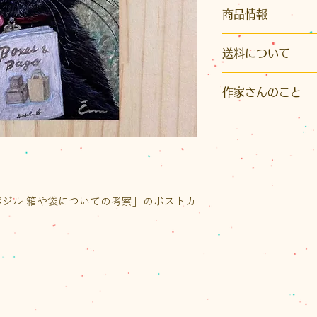
商品情報
サイズ：縦147 × 横1
送料について
仕様 ：両面カラ
こちらの商品はク
※画像上部の説明
作家さんのこと
※発送はクリックポ
イズ）またはレター
【Cimi cat painter】
かとなります。また
２匹の保護猫とス
り先が沖縄県の場
家。
いただきます。
注文肖像画制作の
ご注文後に荷物の
を探している子達を
送料をご案内いたし
ットライトを当てる
の作品「バジル 箱や袋についての考察」のポストカ
なお、1回のお買い物
ホームページはこ
（税込）以上の場合
トの送料が無料、
スは半額となります