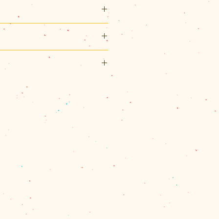
00 (mm)
ー
リックポスト利用可能です。
の文字は商品には入りません。
スト（¥200）、佐川急便（60サ
パックプラス（¥600）のいずれ
、60サイズを超える場合とお送
ロヴァキアで暮らす猫の肖像画
合は、別途計算してご連絡させて
他、レスキューされた子達・お家
量を確認し、改めて受注メールで
モデルに絵を描き保護猫にスポ
ます。
展示などの活動をしています。
で商品代金の合計が11,000円
ちら →
☆
は、1箇所の配達のクリックポス
佐川急便またはレターパックプラ
。