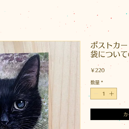
ポストカー
袋について
価
￥220
格
数量
*
カ