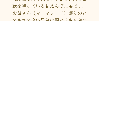
縁を待っている甘えんぼ兄弟です。
お母さん（マーマレード）譲りのと
ても気の良い兄弟は預かりさん宅で
は最初はちょっぴり緊張したもの
の、すぐにケージのなかから「なで
なでしてください🤲」要求をするよ
うになりました。
譲渡会に参加していますので会いに
来てくださいね！
商品情報
サイズ：縦100 × 横147 (mm)
送料について
仕様 ：両面カラー
こちらの商品はクリックポスト利用
※画像上部の説明の文字は商品には
作家さんのこと
可能です。
入りません。
※発送はクリックポスト
【Cimi cat painter】
（¥200）、佐川急便（60サイズ）
２匹の保護猫とスロヴァキアで暮ら
またはレターパックプラス