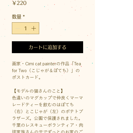
価
￥220
格
数量
*
カートに追加する
画家・Cimi cat painterの作品「Tea
for Two（こじゃが＆ぽてち）」の
ポストカード。
【モデルの猫さんのこと】
色違いのマグカップで仲良くマーマ
レードティーを飲むのはぽてち
（右）とこじゃが（左）のポテトブ
ラザーズ。公園で保護されました。
千葉のレスキューボランティア・肉
球家族さんの元でずっとのお家のご