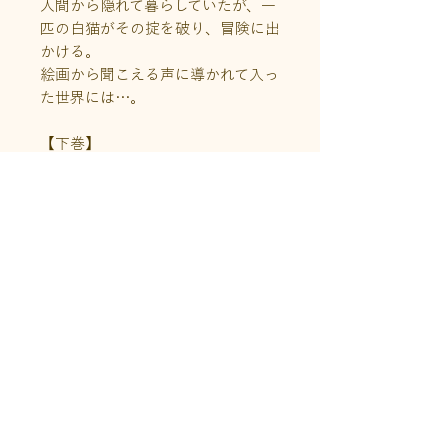
人間から隠れて暮らしていたが、一
匹の白猫がその掟を破り、冒険に出
かける。
絵画から聞こえる声に導かれて入っ
た世界には…。
【下巻】
ルーヴルの夜警マルセルにはアリエ
ッタという姉がいた。絵の声が聞こ
えるという彼女は、ある日、姿を消
す。姉は絵の中に入ったと弟は言っ
たが誰も信じず、長い月日が流れ
た…。
そして、“絵入り”の不思議な能力を
持つ猫・ゆきのこが、アリエッタの
声に導かれ、絵の世界に入る
と…！？
商品情報