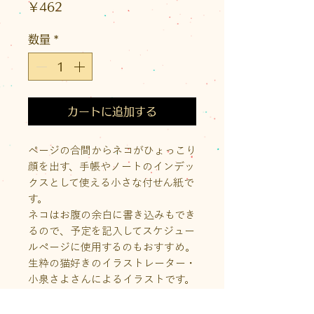
価
￥462
格
数量
*
カートに追加する
ページの合間からネコがひょっこり
顔を出す、手帳やノートのインデッ
クスとして使える小さな付せん紙で
す。
ネコはお腹の余白に書き込みもでき
るので、予定を記入してスケジュー
ルページに使用するのもおすすめ。
生粋の猫好きのイラストレーター・
小泉さよさんによるイラストです。
２つ折りの台紙はカバーの袖に挟ん