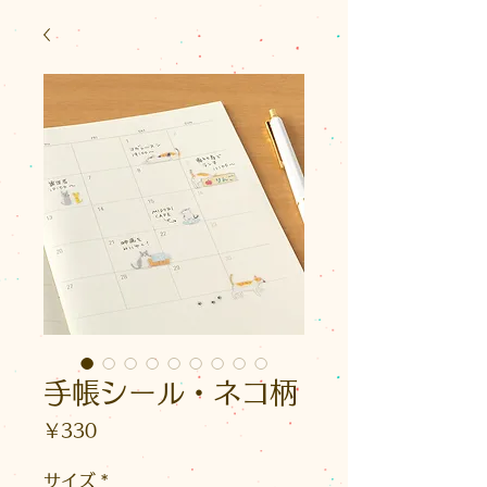
手帳シール・ネコ柄
価
￥330
格
サイズ
*