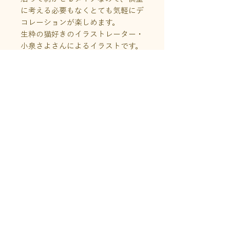
に考える必要もなくとても気軽にデ
コレーションが楽しめます。
生粋の猫好きのイラストレーター・
小泉さよさんによるイラストです。
S：手帳の月間ブロックページに使
いやすい小さめサイズ。ミシン目入
りで上下に２分割できるので、必要
な分だけを携帯できます。
M：手帳やノートの余白を彩るのに
適した少し大きめサイズ。
商品情報
サイズ：縦180×横90(mm)
送料について
素材：PETフィルム