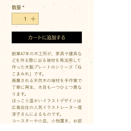
格
数量
*
カートに追加する
創業47年の木工所が、家具や建具な
どを作る際に出る端材を再活用して
作った木製プレートのシリーズ「ね
こまみれ」です。
廃棄される天然木の端材を手作業で
丁寧に再生、木目も一つひとつ異な
ります。
ほっこり温かいイラストデザインは
広島在住の人気イラストレーター堤
淳子さんによるものです。
コースターや小皿、小物置き、お部
屋の飾りプレートなど、使い方は自