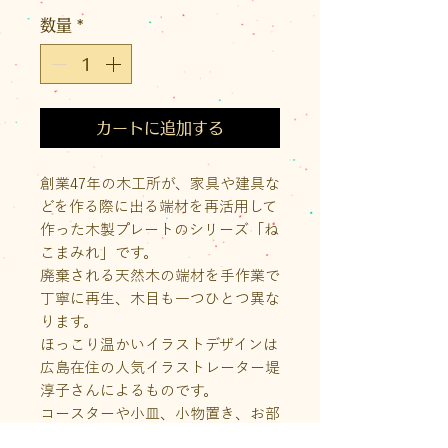
格
数量
*
カートに追加する
創業47年の木工所が、家具や建具な
どを作る際に出る端材を再活用して
作った木製プレートのシリーズ「ね
こまみれ」です。
廃棄される天然木の端材を手作業で
丁寧に再生、木目も一つひとつ異な
ります。
ほっこり温かいイラストデザインは
広島在住の人気イラストレーター堤
淳子さんによるものです。
コースターや小皿、小物置き、お部
屋の飾りプレートなど、使い方は自