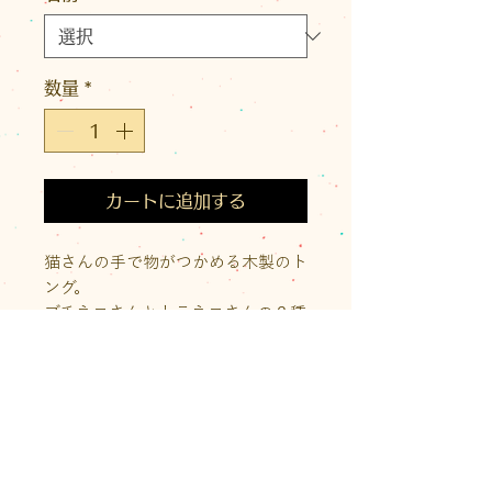
数量
*
カートに追加する
猫さんの手で物がつかめる木製のト
ング。
ブチネコさんとトラネコさんの２種
類の柄があり、どちらも内側には肉
球が描かれています。
パンをつかんだりサラダを取り分け
たりするのに活躍します。
商品情報