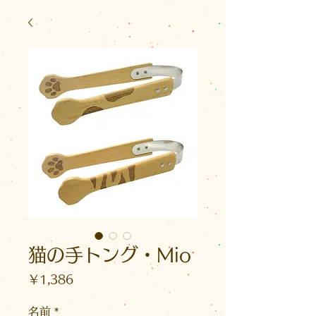
猫の手トング・Mio
価
￥1,386
格
名前
*