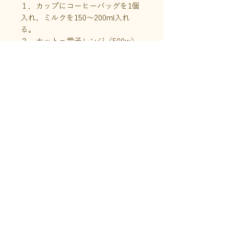
１．カップにコーヒーバッグを1個
入れ、ミルクを150〜200ml入れ
る。
２．ホット＝電子レンジ（500w）
で2分40秒ほど温める。
アイス＝冷蔵庫の中で一晩
（8〜12時間）ほど置いておく。
３．コーヒーバッグをスプーンで軽
く絞るように押して味を出し、バッ
グを取り出す。
商品情報
原材料名：コーヒー豆（カフェイン
送料について
レス）（生豆生産国名 ブラジル、
コロンビア、エチオピア）
こちらの商品はクリックポスト利用
内容量：コーヒーバッグ2個（10g
その他
可能です。
× 2個）
「DECAF 猫珈」は、売上の一部が
※発送はクリックポスト