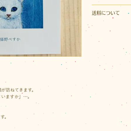
サイズ ：縦148×横
送料について
ページ数：34ペー
こちらの商品はク
※発送はクリックポ
イズ）またはレター
かとなります。また
り先が沖縄県の場
いただきます。
ご注文後に荷物の
送料をご案内いたし
なお、1回のお買い物
。
（税込）以上の場合
猫が訪ねてきます。
トの送料が無料、
さいますか」…。
スは半額となります
ます。