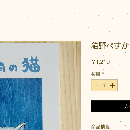
猫野ぺすか
価
￥1,210
格
数量
*
カ
商品情報