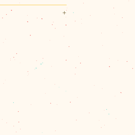
105(mm)
ジ（A6判）、オールカラー
リックポスト利用可能です。
スト（¥200）、佐川急便（60サ
パックプラス（¥600）のいずれ
、60サイズを超える場合とお送
合は、別途計算してご連絡させて
量を確認し、改めて受注メールで
ます。
で商品代金の合計が11,000円
は、1箇所の配達のクリックポス
佐川急便またはレターパックプラ
。