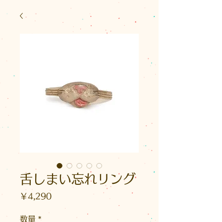
舌しまい忘れリング
価
￥4,290
格
数量
*