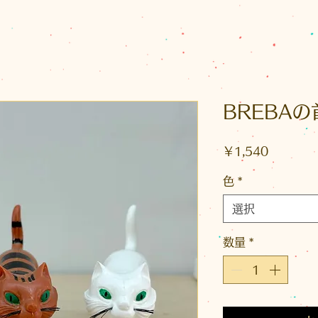
BREBA
価
￥1,540
格
色
*
選択
数量
*