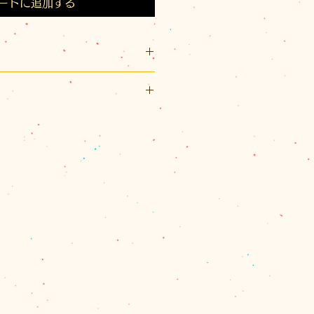
ートに追加する
 × 幅約30mm × 長さ約
ック
川急便またはレターパックプラス
。
スト（¥200）、佐川急便（60サ
パックプラス（¥600）のいずれ
、60サイズを超える場合とお送
合は、別途計算してご連絡させて
量を確認し、改めて受注メールで
ます。
で商品代金の合計が11,000円
は、1箇所の配達のクリックポス
、佐川急便またはレターパックプ