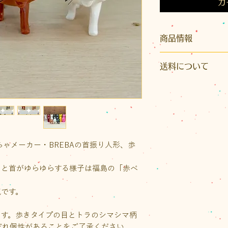
カ
商品情報
サイズ：高さ約65mm
送料について
100mm
素 材：プラスチ
こちらの商品は佐
での発送となります
※発送はクリックポ
イズ）またはレター
かとなります。また
ちゃメーカー・BREBAの首振り人形、歩
り先が沖縄県の場
いただきます。
ると首がゆらゆらする様子は福島の「赤べ
ご注文後に荷物の
送料をご案内いたし
気です。
なお、1回のお買い物
（税込）以上の場合
ます。歩きタイプの目とトラのシマシマ柄
ト1通の送料が無料
ぞれ個性があることをご了承ください。