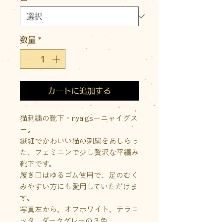
数量
*
カートに追加する
猫刺繍の靴下・nyaigsーニャイグス
ー。
繊細でかわいい猫の刺繍をあしらっ
た、フェミニンで少し贅沢な平編み
靴下です。
履き口はゆるゴム使用で、足のむく
みやすい方にも愛用していただけま
す。
写真左から、オフホワイト、テラコ
ッタ、ダークグレーの３色。