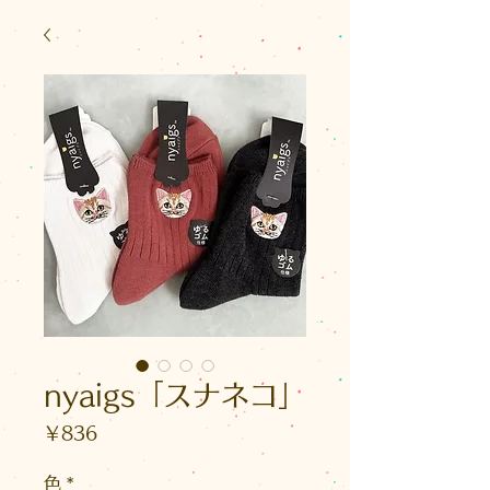
nyaigs「スナネコ」
価
￥836
格
色
*