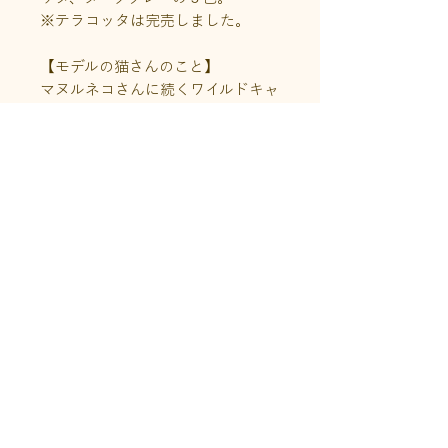
※テラコッタは完売しました。
【モデルの猫さんのこと】
マヌルネコさんに続くワイルドキャ
ット、大人気のスナネコさんが登場
です。
小さくてお色はふんわりベージュ、
お耳は頭の横？！
とってもユニークで可愛らしいスナ
ネコさんのニャイグス靴下で楽しく
過ごして下さいませ。
商品情報
サイズ：23〜25cm、くるぶし丈
送料について
素材 ：綿、ポリウレタン
こちらの商品はクリックポスト利用
※長くご使用いただくために、ネッ
その他
可能です。
ト洗い、履き口を上にして干してい