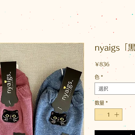
nyaigs
価
￥836
格
色
*
選択
数量
*