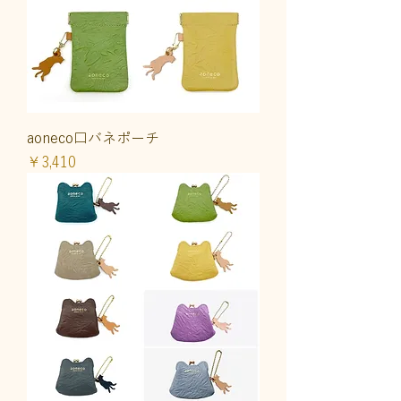
aoneco口バネポーチ
価格
￥3,410