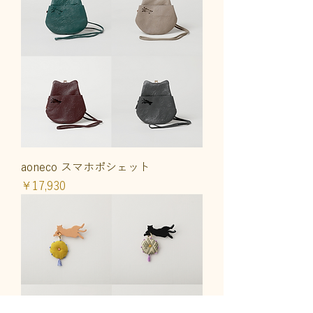
aoneco スマホポシェット
価格
￥17,930