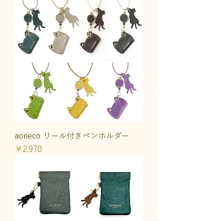
aoneco リール付きペンホルダー
価格
￥2,970