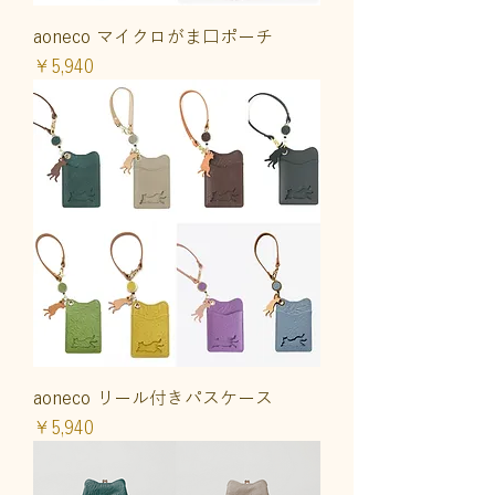
aoneco マイクロがま口ポーチ
価格
￥5,940
aoneco リール付きパスケース
価格
￥5,940