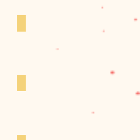
なな
仁尾智／小泉さよ
わかばやしかよこ