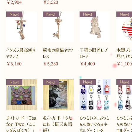
価格
価格
￥2,904
￥3,520
New!
New!
New!
New!
イタズラ最高潮ネ
秘密の鍵猫ネック
子猫の眼差しブ
木製プレ
ックレス
レス
ローチ
見せバカ
価格
価格
価格
価格
￥6,160
￥5,280
￥4,400
￥1,100
New!
New!
New!
New!
ポストカード「Tea
ポストカード「うた
ちっさいネコおっさ
ちっさい
for Two（こじ
たね（悟天＆悟
んのぬいぐるみキー
んのぬい
ゃが＆ぽてち）」
飯）」
ホルダー：1-8
ホルダー：