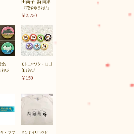
田尚子 詩画集
『花やゆうれい』
価格
￥2,750
ith
モトニャワタ・ロゴ
バッジ
缶バッジ
価格
￥150
ワタ・マフ
バンナイリョウジ