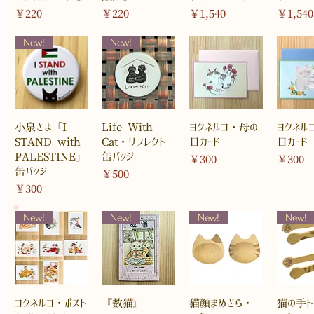
価格
価格
価格
価格
￥220
￥220
￥1,540
￥1,540
New!
New!
小泉さよ「I
Life With
ヨクネルコ・母の
ヨクネル
STAND with
Cat・リフレクト
日カード
日カード
PALESTINE」
缶バッジ
価格
価格
￥300
￥300
缶バッジ
価格
￥500
価格
￥300
New!
New!
New!
New!
ヨクネルコ・ポスト
『数猫』
猫顔まめざら・
猫の手ト