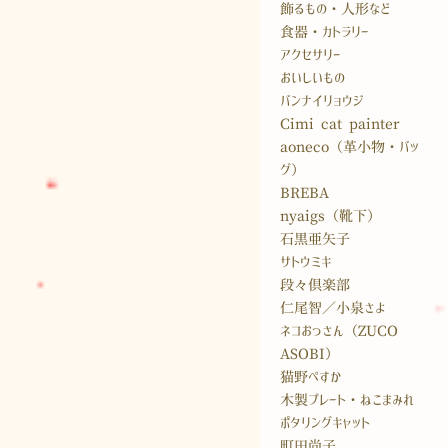
飾るもの・人形など
食器・カトラリー
アクセサリー
おいしいもの
バンナイリョウジ
Cimi cat painter
aoneco（革小物・バッ
グ）
BREBA
nyaigs（靴下）
石黒亜矢子
サトウミキ
段々倶楽部
仁尾智／小泉さよ
ネコおっさん（ZUCO
ASOBI）
猫野ぺすか
木製プレート・ねこまみれ
ポタリングキャット
町田尚子