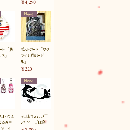
価格
￥4,290
New!
ート「腹
ポストカード「ウク
ンス」
ライナ猫バーゼ
ル」
価格
￥220
New!
ネコおっさ
ネコおっさんのＴ
ぐるみキー
シャツ・ゴロ寝
9-14
価格
￥3,300