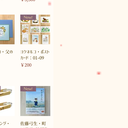
New!
コ・父の
ヨクネルコ・ポスト
カード：01-09
価格
￥200
New!
ング・
佐藤弓生・町