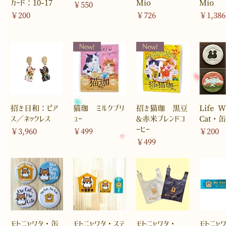
カード：10-17
Mio
Mio
価格
￥550
価格
価格
価格
￥200
￥726
￥1,386
New!
New!
招き日和：ピア
猫珈 ミルクブリ
招き猫珈 黒豆
Life W
ス／ネックレス
ュー
&赤米ブレンドコ
Cat・缶
ーヒー
価格
価格
価格
￥3,960
￥499
￥200
価格
￥499
モトニャワタ・缶
モトニャワタ・ステ
モトニャワタ・
モトニャ