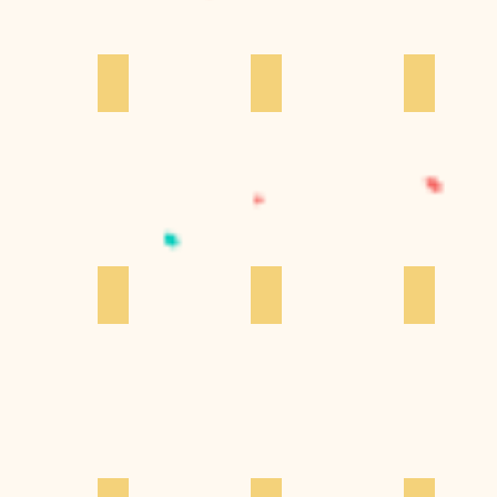
ミキ
添田亜希子
段々倶楽部
ちゃちゃき
）
すか
ポタリングキャット
町田尚子
ヨクネルコ