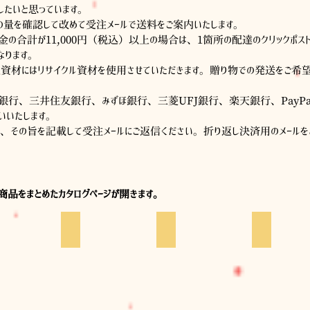
したいと思っています。
の量を確認して改めて受注メールで送料を
ご案内いたします。
金の合計が11,000円（税込）以上の場合は、1箇所の配達のクリックポ
なります。
資材にはリサイクル資材を使用させていただきます。贈り物での発送をご希
ょ銀行、三井住友銀行、みずほ銀行、三菱UFJ銀行、楽天銀行、PayP
いいたします。
は、その旨を記載して受注メールにご返信ください。折り返し決済用のメールを
各商品をまとめたカタログページが開きます。
もの
バンナイリョウジ
Cimi cat painter
aoneco