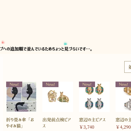
プへの追加順で並んでいるためちょっと見づらいです…。
New!
New!
New!
New!
折り畳み傘「お
出発前点検ピア
窓辺の主ピアス
窓辺の主
やすみ猫」
ス
価格
価格
￥3,740
￥4,290