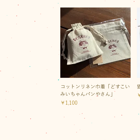
クイックビュー
コットンリネン巾着「どすこい
みいちゃんパンやさん」
￥
価格
￥1,100