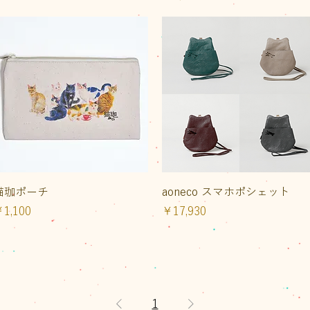
クイックビュー
クイックビュー
猫珈ポーチ
aoneco スマホポシェット
価格
価格
1,100
￥17,930
1