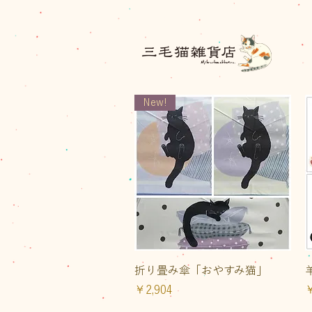
三毛猫雑貨店
New!
クイックビュー
折り畳み傘「おやすみ猫」
価格
￥2,904
￥