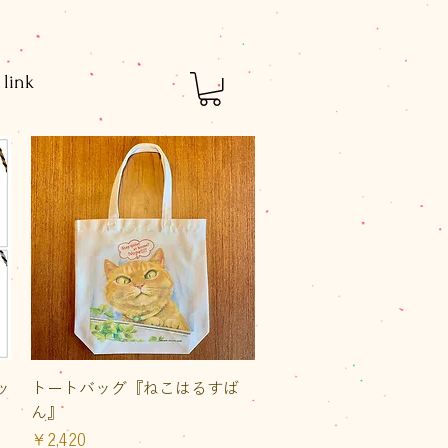
link
クイックビュー
ッ
トートバッグ『ねこはるすば
ん』
価格
￥2,420