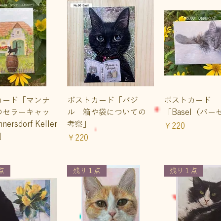
イックビュー
クイックビュー
クイックビ
カード「マンナ
ポストカード「バジ
ポストカード
のセラーキャッ
ル 箱や袋についての
「Basel（バ
ersdorf Keller
考察」
価格
￥220
）」
価格
￥220
点
残り１点
残り１点