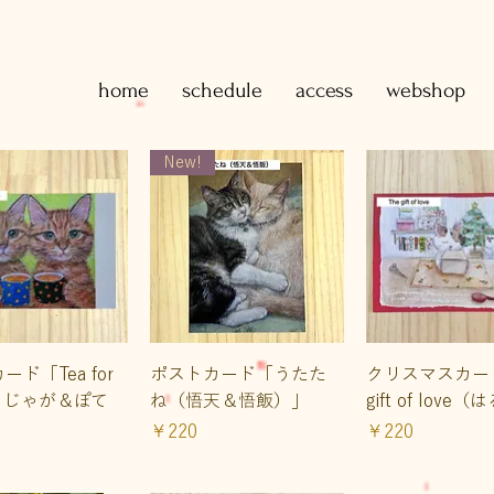
home
schedule
access
webshop
New!
イックビュー
クイックビュー
クイックビ
ド「Tea for
ポストカード「うたた
クリスマスカード
こじゃが＆ぽて
ね（悟天＆悟飯）」
gift of love
価格
価格
￥220
￥220