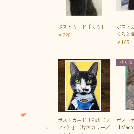
クイックビュー
ク
ポストカード「くろ」
ポスト
くろと
価格
￥220
価格
￥165
残り僅
クイックビュー
ク
ポストカード「Pufi（プ
ポスト
フィ）」（片面カラー／
「Mac