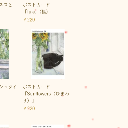
ュー
クイックビュー
ススと
ポストカード
「fuku（福）」
価格
￥220
ュー
クイックビュー
シュタイ
ポストカード
「Sunflowers（ひまわ
り）」
価格
￥220