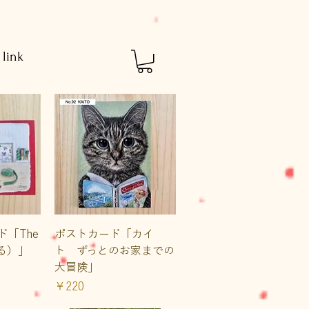
link
ュー
クイックビュー
「The
ポストカード「カイ
（はる）」
ト ずっとのお家までの
大冒険」
価格
￥220