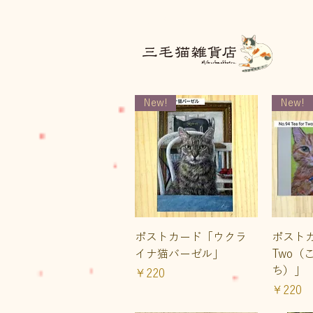
三毛猫雑貨店
New!
New!
クイックビュー
ク
ポストカード「ウクラ
ポストカー
イナ猫バーゼル」
Two（
ち）」
価格
￥220
価格
￥220