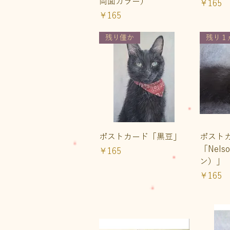
両面カラー）
価格
￥165
価格
￥165
残り僅か
残り１
クイックビュー
ク
ポストカード「黒豆」
ポスト
「Nel
価格
￥165
ン）」
価格
￥165