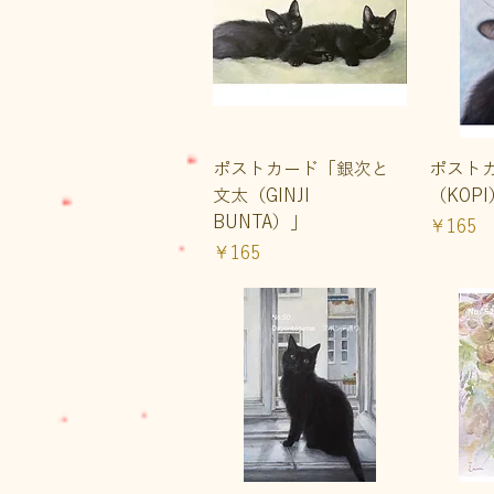
クイックビュー
ク
ポストカード「銀次と
ポスト
文太（GINJI
（KOP
BUNTA）」
価格
￥165
価格
￥165