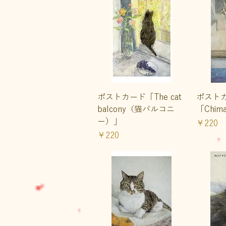
クイックビュー
ク
ポストカード「The cat
ポスト
balcony（猫バルコニ
「Chi
ー）」
価格
￥220
価格
￥220