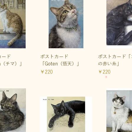
イックビュー
クイックビュー
クイックビ
カード
ポストカード
ポストカード「
ma（チマ）」
「Goten（悟天）」
の赤い糸」
価格
価格
￥220
￥220