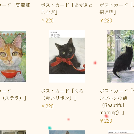
イックビュー
クイックビュー
クイックビ
カード「葡萄畑
ポストカード「あずきと
ポストカード「
」
こむぎ」
招き猫」
価格
価格
￥220
￥220
イックビュー
クイックビュー
クイックビ
カード
ポストカード「くろ
ポストカード「
lla（ステラ）」
（赤いリボン）」
ンブルンの朝
（Beautiful
価格
￥220
morning）」
価格
￥220