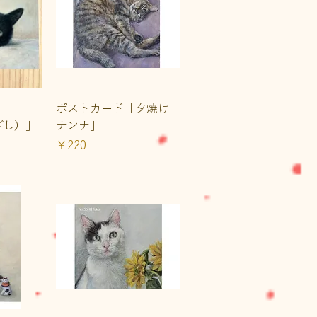
ュー
クイックビュー
ポストカード「夕焼け
ざし）」
ナンナ」
価格
￥220