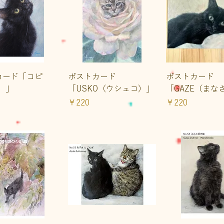
イックビュー
クイックビュー
クイックビ
カード「コピ
ポストカード
ポストカード
I）」
「USKO（ウシュコ）」
「GAZE（まな
価格
価格
￥220
￥220