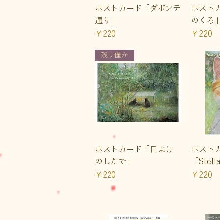
クイックビュー
ク
ポストカード「ダポンテ
ポスト
通り」
のくろ
価格
価格
￥220
￥220
残り僅か
クイックビュー
ク
ポストカード「日よけ
ポスト
のしたで」
「Ste
価格
価格
￥220
￥220