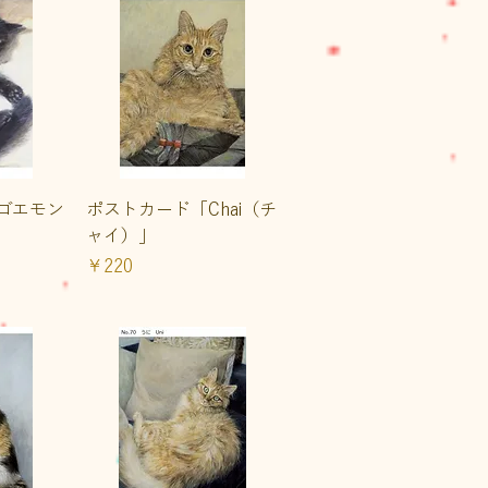
ュー
クイックビュー
ゴエモン
ポストカード「Chai（チ
ャイ）」
価格
￥220