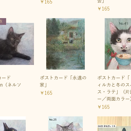
会」
価格
￥165
価格
￥165
点
イックビュー
クイックビュー
クイックビ
カード
ポストカード「永遠の
ポストカード「
son（ネルソ
家」
ィルカと冬のス
ス・ラテ」（片
価格
￥165
ー／両面カラー
価格
￥165