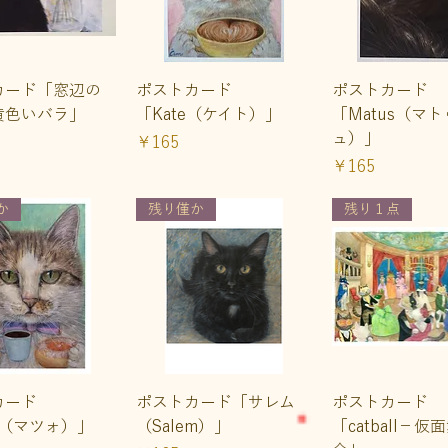
イックビュー
クイックビュー
クイックビ
カード「窓辺の
ポストカード
ポストカード
黄色いバラ」
「Kate（ケイト）」
「Matus（マ
ュ）」
価格
￥165
価格
￥165
か
残り僅か
残り１点
イックビュー
クイックビュー
クイックビ
カード
ポストカード「サレム
ポストカード
o（マツォ）」
（Salem）」
「catball−仮