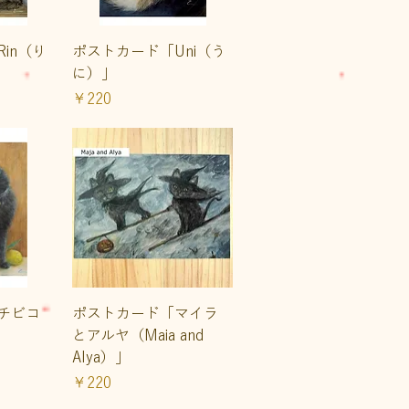
ュー
クイックビュー
in（り
ポストカード「Uni（う
に）」
価格
￥220
ュー
クイックビュー
チビコ
ポストカード「マイラ
とアルヤ（Maia and
Alya）」
価格
￥220