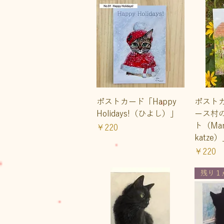
クイックビュー
ク
ポストカード「Happy
ポスト
Holidays!（ひよし）」
ース村
ト（Mann
価格
￥220
katze
価格
￥220
残り１