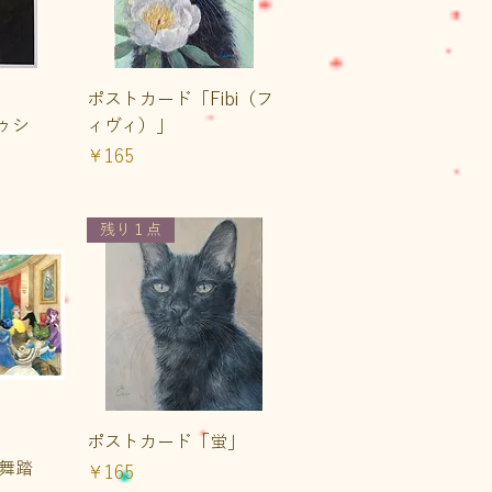
ュー
クイックビュー
ポストカード「Fibi（フ
トゥシ
ィヴィ）」
価格
￥165
残り１点
ュー
クイックビュー
ポストカード「蛍」
面舞踏
価格
￥165