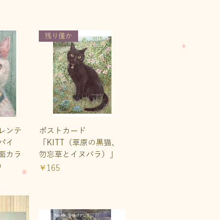
残り僅か
ュー
クイックビュー
レンテ
ポストカード
パイ
「KITT（草原の黒猫、
面カラ
勿忘草とイヌバラ）」
）
価格
￥165