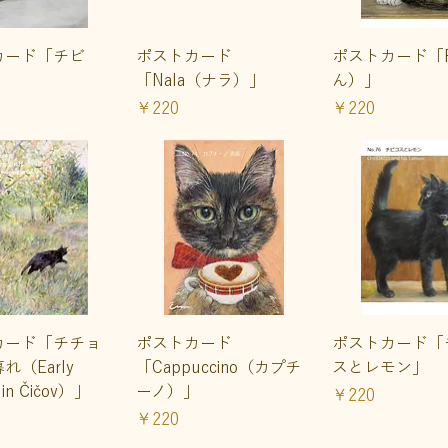
イックビュー
クイックビュー
クイックビ
カード「チビ
ポストカード
ポストカード「R
「Nala（ナラ）」
ん）」
価格
価格
￥220
￥220
イックビュー
クイックビュー
クイックビ
カード「チチョ
ポストカード
ポストカード「
れ（Early
「Cappuccino（カプチ
スとレモン」
 in Čičov）」
ーノ）」
価格
￥220
価格
￥220