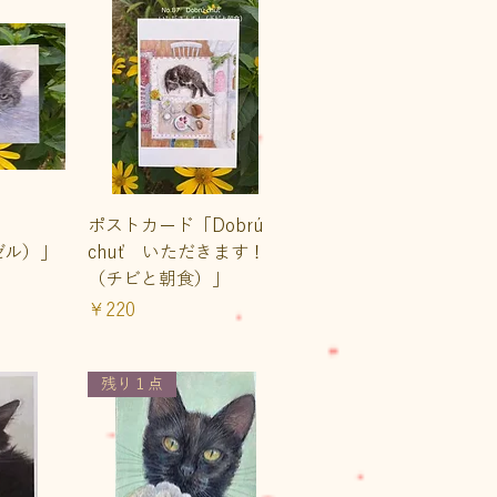
ュー
クイックビュー
ポストカード「Dobrú
ーゼル）」
chuť いただきます！
（チビと朝食）」
価格
￥220
残り１点