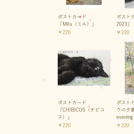
クイックビュー
ク
ポストカード
ポスト
「Milu（ミル）」
2023」
価格
価格
￥220
￥220
クイックビュー
ク
ポストカード
ポスト
「CHIBICOS（チビコ
ウの夕暮
ス）」
evening
価格
価格
￥220
￥220