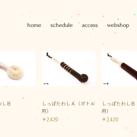
home
schedule
access
webshop
イックビュー
クイックビュー
クイックビ
わしＢ
しっぽたわしＡ（ボトル
しっぽたわしＢ
用）
用）
価格
価格
￥2,420
￥2,420