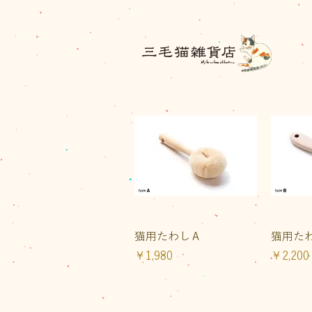
三毛猫雑貨店
クイックビュー
ク
猫用たわしＡ
猫用た
価格
価格
￥1,980
￥2,200