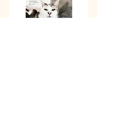
猫の介護ハンドブック 〜気持ちに
寄り添う緩和ケア・ターミナルケ
ア・看取り
価格
￥2,222