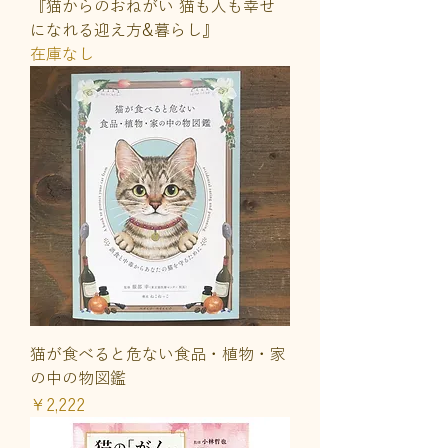
『猫からのおねがい 猫も人も幸せ
になれる迎え方&暮らし』
在庫なし
猫が食べると危ない食品・植物・家
の中の物図鑑
価格
￥2,222