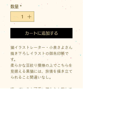
格
数量
*
カートに追加する
猫イラストレーター・小泉さよさん
描き下ろしイラストの御朱印帳で
す。
柔らかな豆絞り模様の上でこちらを
見据える黒猫には、旅情を掻き立て
られること間違いなし。
持っていると可愛い猫たちと旅して
いる気分になれます。
また日本全国に多数存在する猫の御
朱印をこの「ねこ御朱印帳」で集め
れば、猫好きの人にはたまらない猫