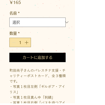
価
￥165
格
名前
*
数量
*
カートに追加する
町田尚子さんのパレスチナ支援・チ
ャリティーポストカード、全３種類
です。
・写真１枚目左側「ギルボア・アイ
リス」
・写真１枚目真ん中「刺繍」
・写真１枚目右側「バスを待つアイ