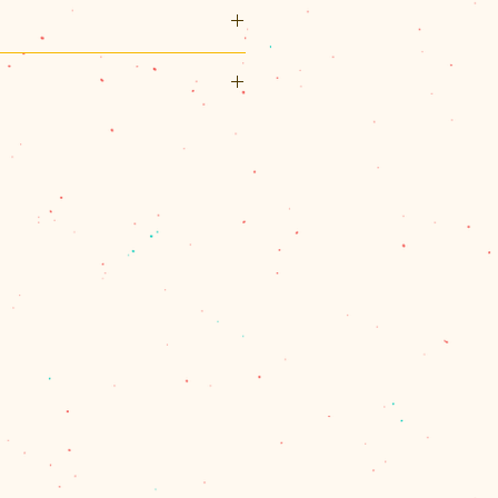
cm（正方形）
（ローン生地）
リックポスト利用可能です。
付き。使用上の注意（洗濯の注意
図が白黒で帯の裏面に印刷されて
スト（¥200）、佐川急便（60サ
し）。
パックプラス（¥600）のいずれ
、60サイズを超える場合とお送
合は、別途計算してご連絡させて
量を確認し、改めて受注メールで
ます。
で商品代金の合計が11,000円
は、1箇所の配達のクリックポス
、佐川急便またはレターパックプ
す。