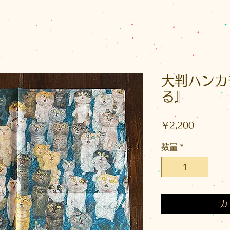
大判ハンカ
る』
価
￥2,200
格
数量
*
カ