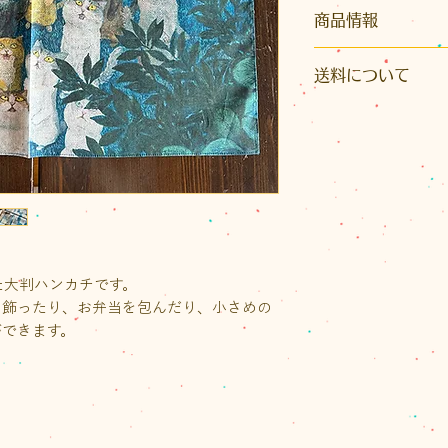
商品情報
サイズ：縦横約52
送料について
素 材：綿100％
製 造：日本
こちらの商品はク
※クラフト紙の帯
点）と絵柄の全体
※発送はクリックポ
います（OPP 袋な
イズ）またはレター
かとなります。また
り先が沖縄県の場
いただきます。
ご注文後に荷物の
た大判ハンカチです。
送料をご案内いたし
に飾ったり、お弁当を包んだり、小さめの
なお、1回のお買い物
ができます。
（税込）以上の場合
ト1通の送料が無料
ラスは半額となりま