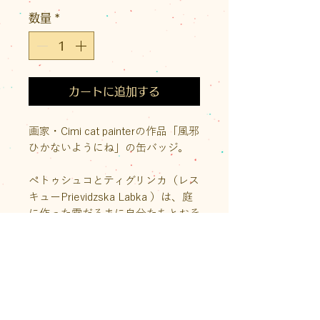
格
数量
*
カートに追加する
画家・Cimi cat painterの作品「風邪
ひかないようにね」の缶バッジ。
ペトゥシュコとティグリンカ（レス
キューPrievidzska Labka ）は、庭
に作った雪だるまに自分たちとおそ
ろいのマフラーをかけてあげること
にしました。
商品情報
サイズ：直径38(mm)