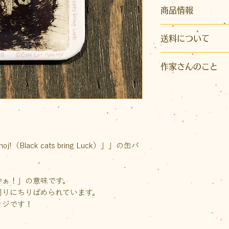
商品情報
サイズ：縦横37mm
送料について
こちらの商品はク
作家さんのこと
※発送はクリックポ
イズ）またはレター
【Cimi cat painter】
かとなります。また
２匹の保護猫とス
り先が沖縄県の場
家。
いただきます。
注文肖像画制作の
ご注文後に荷物の
を探している子達を
送料をご案内いたし
ットライトを当てる
oj!（Black cats bring Luck）」」の缶バ
なお、1回のお買い物
ホームページはこ
（税込）以上の場合
トの送料が無料、
やぁ！」の意味です。
スは半額となります
周りにちりばめられています。
ッジです！