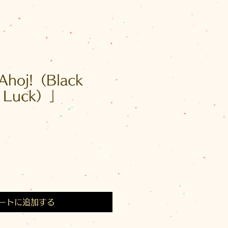
oj!（Black
ng Luck）」
ートに追加する