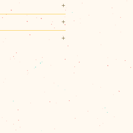
リックポスト利用可能です。
スト（¥200）、佐川急便（60サ
パックプラス（¥600）のいずれ
、60サイズを超える場合とお送
ロヴァキアで暮らす猫の肖像画
合は、別途計算してご連絡させて
他、レスキューされた子達・お家
量を確認し、改めて受注メールで
モデルに絵を描き保護猫にスポ
ます。
展示などの活動をしています。
で商品代金の合計が11,000円
ちら →
☆
は、1箇所の配達のクリックポス
佐川急便またはレターパックプラ
。