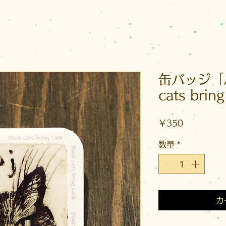
缶バッジ「Ah
cats bri
価
￥350
格
数量
*
カ