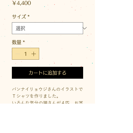
価
￥4,400
格
サイズ
*
数量
*
カートに追加する
バンナイリョウジさんのイラストで
Ｔシャツを作りました。
いろんな気分の猫さんが４匹。お耳
に気持ちが現れています。
背面の猫さんたちの後ろ姿にもご注
目ください。