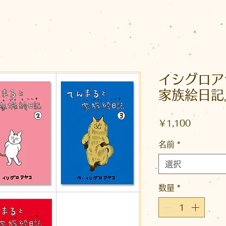
イシグロア
家族絵日記
価
￥1,100
格
名前
*
選択
数量
*