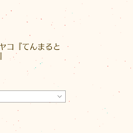
ヤコ『てんまると
』