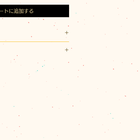
ートに追加する
05(mm)）
ジ
リックポスト利用可能です。
スト（¥200）、佐川急便（60サ
パックプラス（¥600）のいずれ
、60サイズを超える場合とお送
合は、別途計算してご連絡させて
量を確認し、改めて受注メールで
ます。
で商品代金の合計が11,000円
は、1箇所の配達のクリックポス
佐川急便またはレターパックプラ