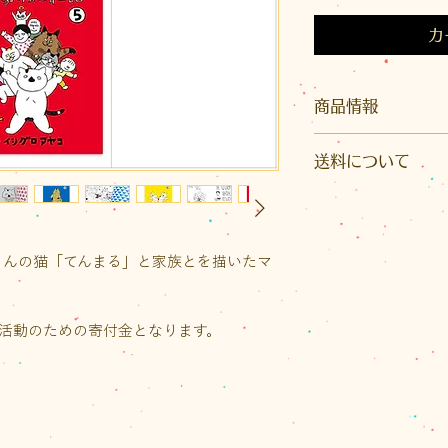
カ
商品情報
サイズ：縦148×横1
送料について
ページ数：72ペー
こちらの商品はク
※発送はクリックポ
さんの猫「てんまる」と家族とを描いたマ
イズ）またはレター
かとなります。また
り先が沖縄県の場
護活動のための寄付金となります。
いただきます。
ご注文後に荷物の
送料をご案内いたし
なお、1回のお買い物
（税込）以上の場合
トの送料が無料、