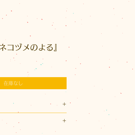
ネコヅメのよる』
在庫なし
80×横220(mm)）
ジ
リックポスト利用可能です。