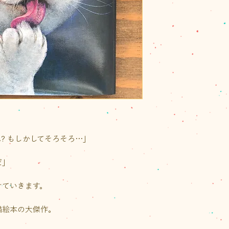
※発送はクリックポ
イズ）またはレター
かとなります。また
り先が沖縄県の場
いただきます。
ご注文後に荷物の
送料をご案内いたし
なお、1回のお買い物
（税込）以上の場合
ト1通の送料が無料
ラスは半額となりま
? もしかしてそろそろ…」
だ」
けていきます。
猫絵本の大傑作。