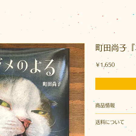
町田尚子『
価
￥1,650
格
商品情報
サイズ ：AB判（縦2
送料について
ページ数：32ペー
こちらの商品はク