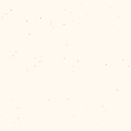
スト（¥200）、佐川急便（60サ
パックプラス（¥600）のいずれ
、60サイズを超える場合とお送
合は、別途計算してご連絡させて
量を確認し、改めて受注メールで
ます。
で商品代金の合計が11,000円
は、1箇所の配達のクリックポス
、佐川急便またはレターパックプ
す。