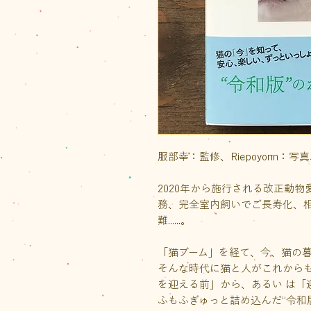
服部幸：監修、Riepoyonn：
2020年から施行される改正動
務、完全室内飼いでご長寿化、
難......。
「猫ブーム」を経て、今、猫の
そんな時代に猫と人がこれから
を迎える前」から、あるい は「
ふもふぎゅっと詰め込んだ“令和