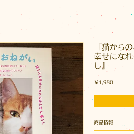
『猫からの
幸せになれ
し』
価
￥1,980
格
商品情報
サイズ ：四六判（縦1