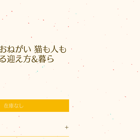
おねがい 猫も人も
る迎え方&暮ら
在庫なし
88×横130×厚さ13(mm)）