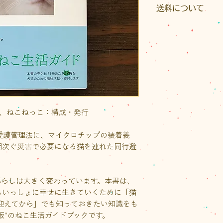
送料について
ページ数：176ペー
こちらの商品はク
※本書の売り上げの
円が犬猫のための
※発送はクリックポ
イズ）またはレター
かとなります。また
り先が沖縄県の場
いただきます。
ご注文後に荷物の
写真、ねこねっこ：構成・発行
送料をご案内いたし
なお、1回のお買い物
物愛護管理法に、マイクロチップの装着義
（税込）以上の場合
相次ぐ災害で必要になる猫を連れた同行避
ト1通の送料が無料
ラスは半額となりま
暮らしは大きく変わっています。本書は、
もいっしょに幸せに生きていくために「猫
迎えてから」でも知っておきたい知識をも
版“のねこ生活ガイドブックです。