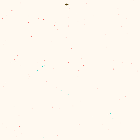
ジ
リックポスト利用可能です。
１冊あたり22（にゃんにゃん）
福祉活動へ寄付となります。
スト（¥200）、佐川急便（60サ
パックプラス（¥600）のいずれ
、60サイズを超える場合とお送
合は、別途計算してご連絡させて
量を確認し、改めて受注メールで
ます。
で商品代金の合計が11,000円
は、1箇所の配達のクリックポス
、佐川急便またはレターパックプ
す。