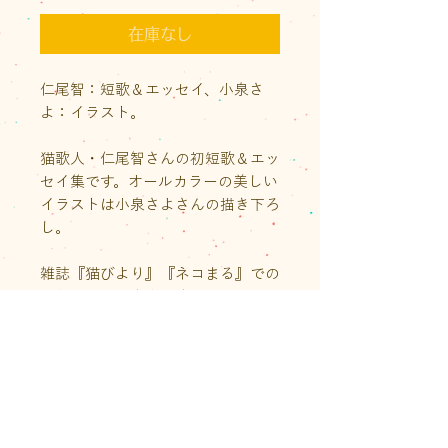
格
在庫なし
仁尾智：短歌＆エッセイ、小泉さ
よ：イラスト。
猫歌人・仁尾智さんの初短歌＆エッ
セイ集です。オールカラーの美しい
イラストは小泉さよさんの描き下ろ
し。
雑誌『猫びより』『ネコまる』での
13年間の連載を単行本にしまし
た。
初版限定で「ちゅ〜る袋」の付録が
つきます。