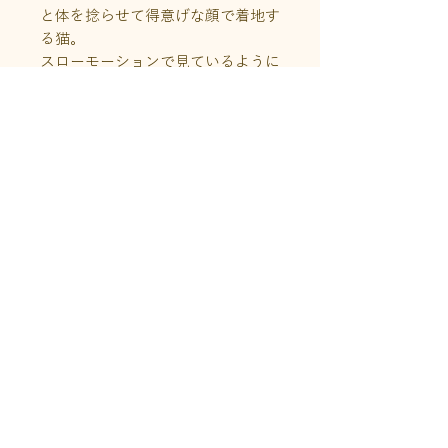
と体を捻らせて得意げな顔で着地す
る猫。
スローモーションで見ているように
猫の動作をコマ送りで表現したユニ
ークなデザインになっており、着地
点にあるパールで上品さがプラスさ
れています。
イヤリング5,280円、ピアス4,950
円、ネックレス4,950円。
商品情報
モチーフサイズ：イヤリング・ピア
送料について
ス＝全長約39mm
ネックレス＝フリ
こちらの商品はクリックポスト利用
ンジ込約53mm
注意事項
可能です。
ネックレスチェーン：約45cm + ア
ジャスター約5cm
着用後の返品は承りかねますのでご
※発送はクリックポスト
素 材：ピューター、パール
了承ください。
（¥200）、佐川急便（60サイズ）