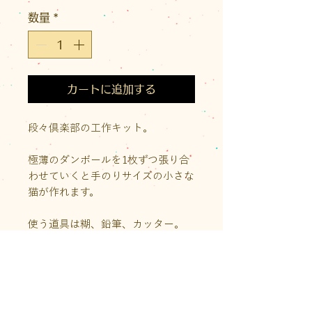
格
数量
*
カートに追加する
段々倶楽部の工作キット。
極薄のダンボールを1枚ずつ張り合
わせていくと手のりサイズの小さな
猫が作れます。
使う道具は糊、鉛筆、カッター。
出来上がりサイズ：縦23×横45×
厚さ21(mm)