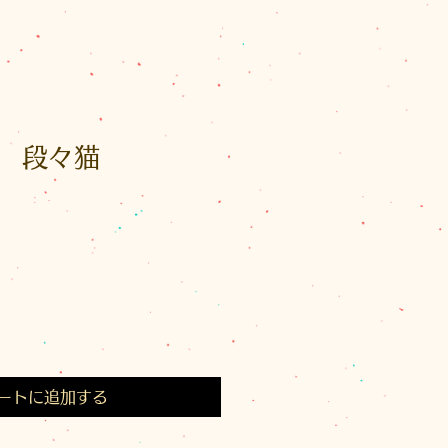
 段々猫
」
ートに追加する