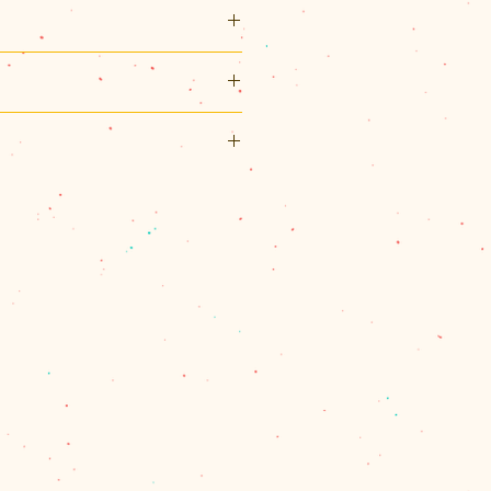
155×横110×3(mm)（ハガキ
ルシート（0.9mm厚）2枚、作り
リックポスト利用可能です。
スト（¥200）、佐川急便（60サ
パックプラス（¥600）のいずれ
ペーパークラフトを作る段々倶楽
、60サイズを超える場合とお送
務所の放課後部活から始まりまし
合は、別途計算してご連絡させて
よる精密な工作キット「段々キッ
量を確認し、改めて受注メールで
猫以外にも象やパンダなどの動物
ます。
どなど様々です。
で商品代金の合計が11,000円
は、1箇所の配達のクリックポス
佐川急便またはレターパックプラ
。