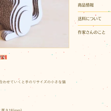
商品情報
パッケージサイズ：縦
送料について
大）
商品内容：ダンボー
こちらの商品はク
方説明書
作家さんのこと
※発送はクリックポ
【段々倶楽部】
イズ）またはレター
ダンボール素材の
かとなります。また
部は、建築設計事
り先が沖縄県の場
た。
いただきます。
極薄ダンボールに
ご注文後に荷物の
ト」シリーズは、
送料をご案内いたし
たち、干支、恐竜な
なお、1回のお買い物
合わせていくと手のりサイズの小さな猫
（税込）以上の場合
トの送料が無料、
スは半額となります
。
厚さ18(mm)