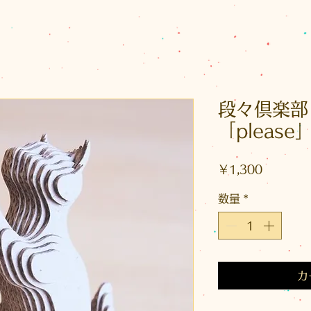
段々倶楽部
「please
価
￥1,300
格
数量
*
カ