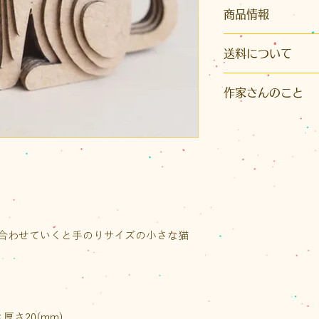
商品情報
パッケージサイズ：縦
送料について
大）
商品内容：ダンボー
こちらの商品はク
方説明書
作家さんのこと
※発送はクリックポ
【段々倶楽部】
イズ）またはレター
ダンボール素材の
かとなります。また
部は、建築設計事
り先が沖縄県の場
た。
いただきます。
極薄ダンボールに
ご注文後に荷物の
ト」シリーズは、
送料をご案内いたし
たち、干支、恐竜な
なお、1回のお買い物
合わせていくと手のりサイズの小さな猫
（税込）以上の場合
トの送料が無料、
スは半額となります
。
厚さ20(mm)