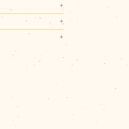
155×横110×3(mm)（ハガキ
ルシート（0.9mm厚）2枚、作り
リックポスト利用可能です。
スト（¥200）、佐川急便（60サ
パックプラス（¥600）のいずれ
ペーパークラフトを作る段々倶楽
、60サイズを超える場合とお送
務所の放課後部活から始まりまし
合は、別途計算してご連絡させて
よる精密な工作キット「段々キッ
量を確認し、改めて受注メールで
猫以外にも象やパンダなどの動物
ます。
どなど様々です。
で商品代金の合計が11,000円
は、1箇所の配達のクリックポス
佐川急便またはレターパックプラ
。