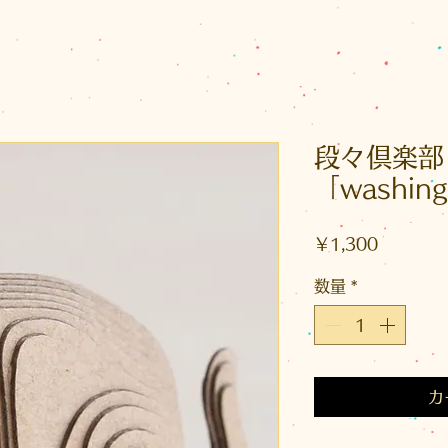
段々倶楽部
「washin
価
￥1,300
格
数量
*
カ