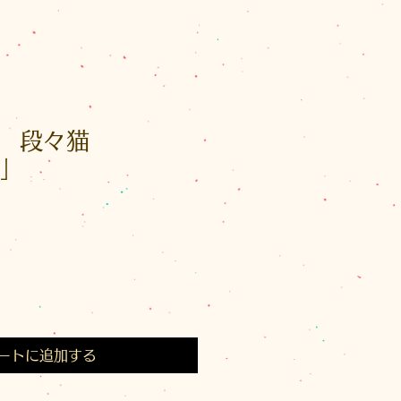
 段々猫
g」
ートに追加する