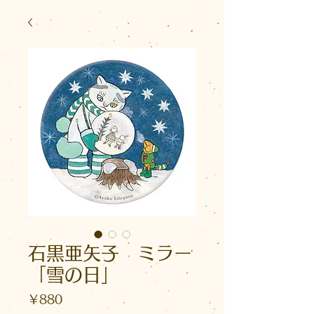
石黒亜矢子 ミラー
「雪の日」
価
￥880