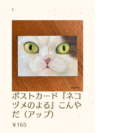
ポストカード『ネコ
ヅメのよる』こんや
だ（アップ）
価
￥165
格