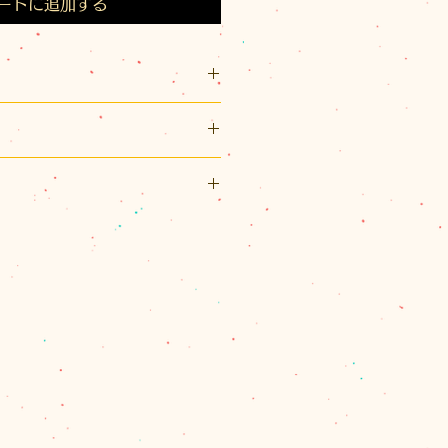
ートに追加する
m、くるぶし丈
リル、ポリエステル、ポリウレタ
リックポスト利用可能です。
だくために、ネット洗い、履き口
スト（¥200）、佐川急便（60サ
ただくことをお勧めいたします。
一部は動物保護活動のための寄付金
パックプラス（¥600）のいずれ
、60サイズを超える場合とお送
合は、別途計算してご連絡させて
量を確認し、改めて受注メールで
ます。
で商品代金の合計が11,000円
は、1箇所の配達のクリックポス
、佐川急便またはレターパックプ
す。