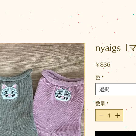
nyaigs
価
￥836
格
色
*
選択
数量
*