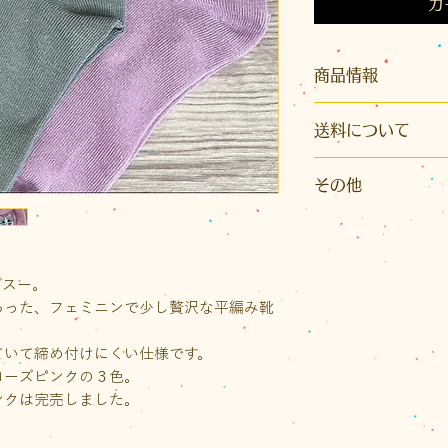
カ
商品情報
サイズ：23〜25c
送料について
素材 ：綿、アク
ン
こちらの商品はク
その他
※長くご使用いた
※発送はクリックポ
を上にして干してい
nyaigsの売上の
イズ）またはレター
となります。
かとなります。また
り先が沖縄県の場
グスー。
いただきます。
らった、フェミニンで少し贅沢な平編み靴
ご注文後に荷物の
送料をご案内いたし
ていて締め付けにくい仕様です。
なお、1回のお買い物
ローズピンクの３色。
（税込）以上の場合
ンクは完売しました。
ト1通の送料が無料
ラスは半額となりま