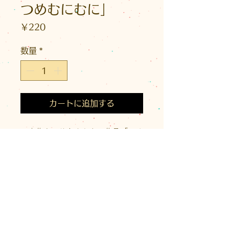
つめむにむに」
価
￥220
格
数量
*
カートに追加する
写真作家・サトウミキの作品「つめ
つめむにむに」のポストカード。
商品情報
サイズ：縦148×横100(mm)
送料について
仕様 ：片面カラー
こちらの商品はクリックポスト利用
画像中のタイトルの文字は商品には