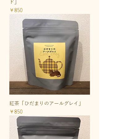
ド」
価格
￥850
紅茶「ひだまりのアールグレイ」
価格
￥850