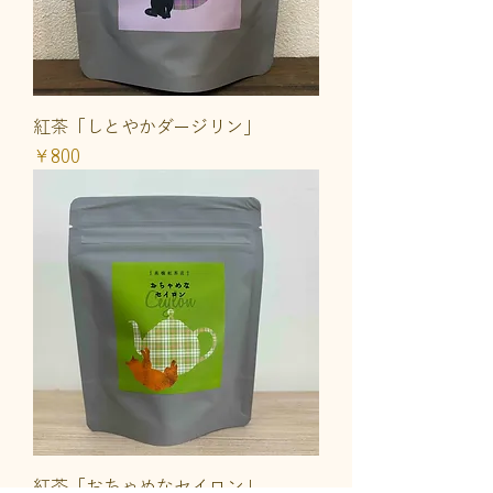
紅茶「しとやかダージリン」
価格
￥800
紅茶「おちゃめなセイロン」