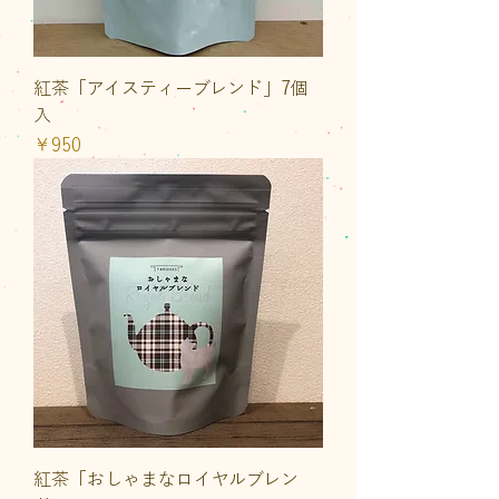
紅茶「アイスティーブレンド」7個
入
価格
￥950
紅茶「おしゃまなロイヤルブレン