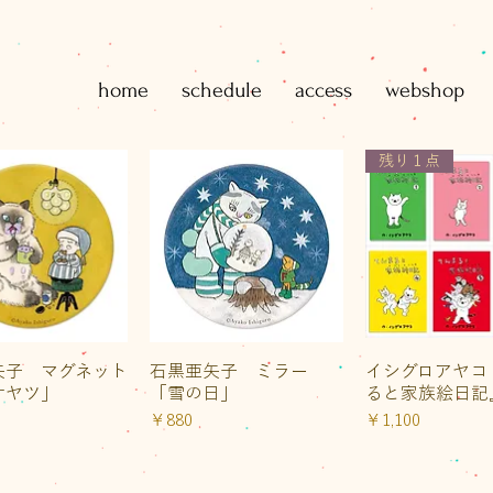
home
schedule
access
webshop
残り１点
イックビュー
クイックビュー
クイックビ
矢子 マグネット
石黒亜矢子 ミラー
イシグロアヤコ
オヤツ」
「雪の日」
ると家族絵日記
価格
価格
￥880
￥1,100