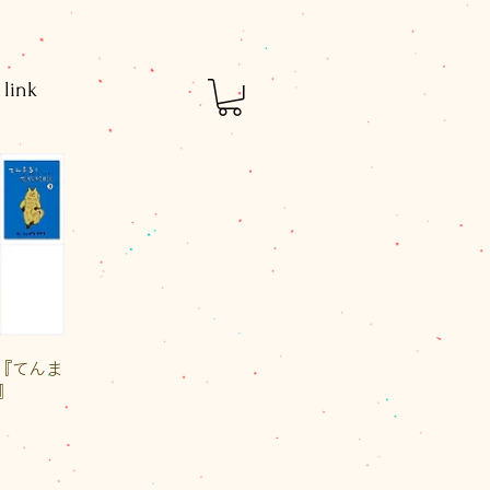
link
ュー
『てんま
』