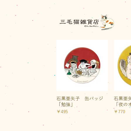
三毛猫雑貨店
クイックビュー
ク
石黒亜矢子 缶バッジ
石黒亜
「勉強」
「夜の
価格
価格
￥495
￥770