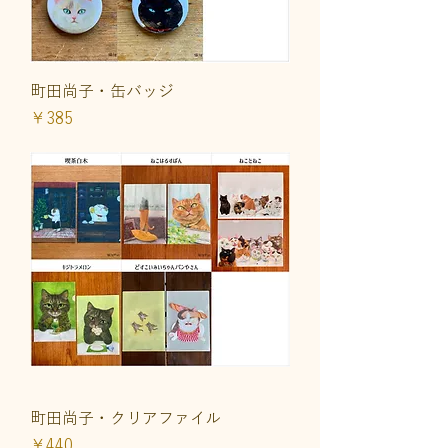
町田尚子・缶バッジ
価格
￥385
町田尚子・クリアファイル
価格
￥440