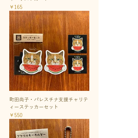
価格
￥165
町田尚子・パレスチナ支援チャリテ
ィーステッカーセット
価格
￥550