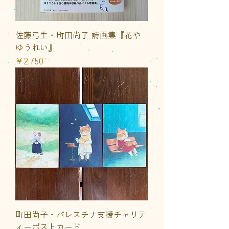
佐藤弓生・町田尚子 詩画集『花や
ゆうれい』
価格
￥2,750
町田尚子・パレスチナ支援チャリテ
ィーポストカード