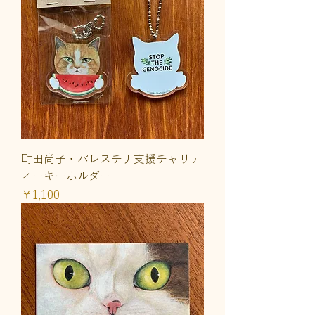
町田尚子・パレスチナ支援チャリテ
ィーキーホルダー
価格
￥1,100