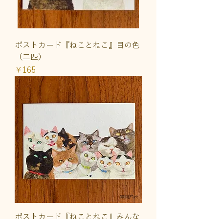
ポストカード『ねことねこ』目の色
（二匹）
価格
￥165
ポストカード『ねことねこ』みんな