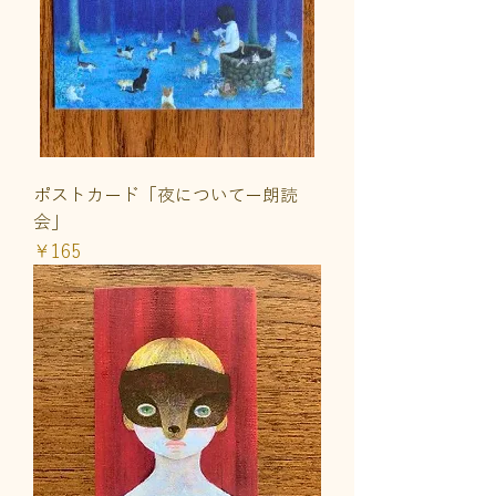
ポストカード「夜についてー朗読
会」
価格
￥165