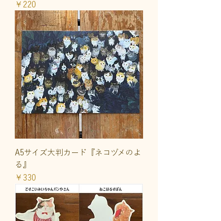
価格
￥220
A5サイズ大判カード『ネコヅメのよ
る』
価格
￥330