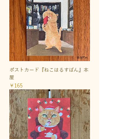
ポストカード『ねこはるすばん』本
屋
価格
￥165