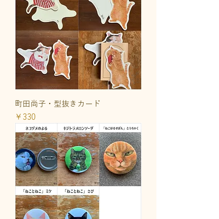
町田尚子・型抜きカード
価格
￥330