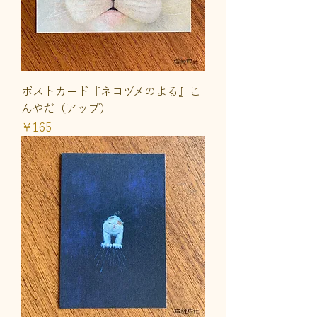
ポストカード『ネコヅメのよる』こ
んやだ（アップ）
価格
￥165